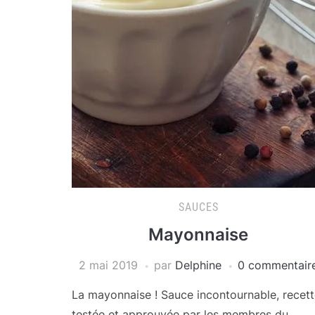
SAUCES
Mayonnaise
2 mai 2019
par
Delphine
0 commentair
La mayonnaise ! Sauce incontournable, recet
testée et approuvée par les membres du