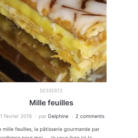
DESSERTS
Mille feuilles
11 février 2019
par
Delphine
2 comments
e mille feuilles, la pâtisserie gourmande par
xcellence pour moi … Je vous livre ici la