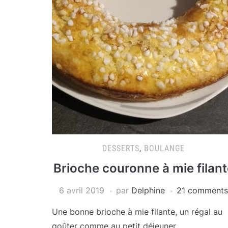
DESSERTS
,
BOULANGE
Brioche couronne à mie filant
6 avril 2019
par
Delphine
21 comments
Une bonne brioche à mie filante, un régal au
goûter comme au petit déjeuner.