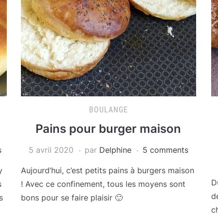
BOULANGE
Pains pour burger maison
s
5 avril 2020
par
Delphine
5 comments
y
Aujourd’hui, c’est petits pains à burgers maison
D
s
! Avec ce confinement, tous les moyens sont
d
s
bons pour se faire plaisir 🙂
c